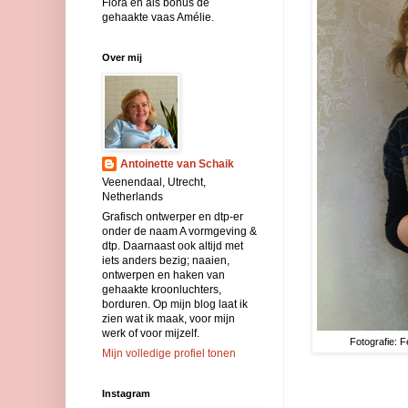
Flora en als bonus de
gehaakte vaas Amélie.
Over mij
Antoinette van Schaik
Veenendaal, Utrecht,
Netherlands
Grafisch ontwerper en dtp-er
onder de naam A vormgeving &
dtp. Daarnaast ook altijd met
iets anders bezig; naaien,
ontwerpen en haken van
gehaakte kroonluchters,
borduren. Op mijn blog laat ik
zien wat ik maak, voor mijn
werk of voor mijzelf.
Fotografie: F
Mijn volledige profiel tonen
Instagram