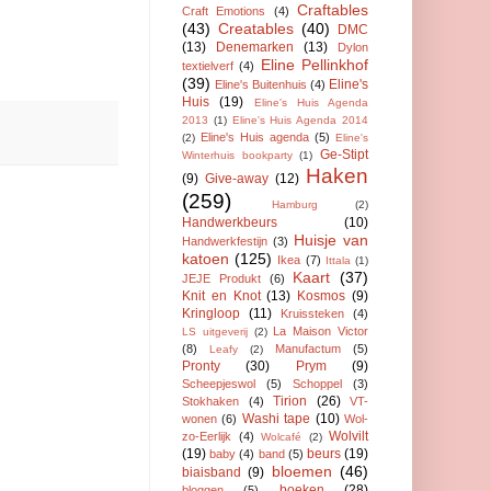
Craftables
Craft Emotions
(4)
(43)
Creatables
(40)
DMC
(13)
Denemarken
(13)
Dylon
Eline Pellinkhof
textielverf
(4)
(39)
Eline's
Eline's Buitenhuis
(4)
Huis
(19)
Eline's Huis Agenda
2013
(1)
Eline's Huis Agenda 2014
Eline's Huis agenda
(5)
(2)
Eline's
Ge-Stipt
Winterhuis bookparty
(1)
Haken
(9)
Give-away
(12)
(259)
Hamburg
(2)
Handwerkbeurs
(10)
Huisje van
Handwerkfestijn
(3)
katoen
(125)
Ikea
(7)
Ittala
(1)
Kaart
(37)
JEJE Produkt
(6)
Knit en Knot
(13)
Kosmos
(9)
Kringloop
(11)
Kruissteken
(4)
La Maison Victor
LS uitgeverij
(2)
(8)
Manufactum
(5)
Leafy
(2)
Pronty
(30)
Prym
(9)
Scheepjeswol
(5)
Schoppel
(3)
Tirion
(26)
Stokhaken
(4)
VT-
Washi tape
(10)
wonen
(6)
Wol-
Wolvilt
zo-Eerlijk
(4)
Wolcafé
(2)
(19)
beurs
(19)
baby
(4)
band
(5)
bloemen
(46)
biaisband
(9)
boeken
(28)
bloggen
(5)