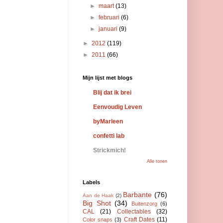
►
maart
(13)
►
februari
(6)
►
januari
(9)
►
2012
(119)
►
2011
(66)
Mijn lijst met blogs
Blij dat ik brei
Eenvoudig Leven
byMarleen
confetti lab
Strickmich!
Alle tonen
Labels
Barbante
(76)
Aan de Haak
(2)
Big Shot
(34)
Buitenzorg
(6)
CAL
(21)
Collectables
(32)
Craft Dates
(11)
Color snaps
(3)