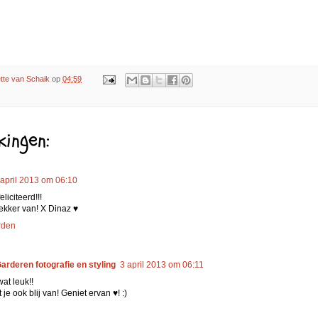
tte van Schaik
op
04:59
ingen:
 april 2013 om 06:10
liciteerd!!!
lekker van! X Dinaz ♥
rden
arderen fotografie en styling
3 april 2013 om 06:11
at leuk!!
je ook blij van! Geniet ervan ♥! :)