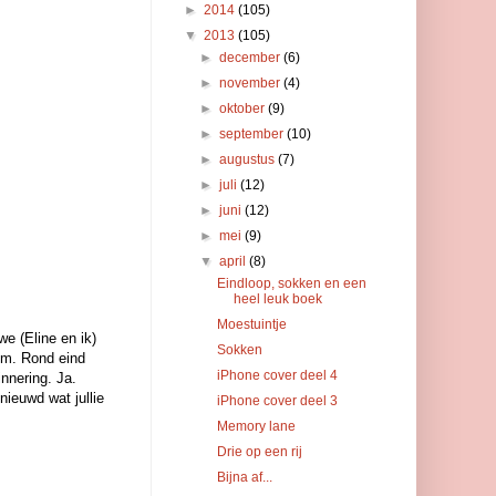
►
2014
(105)
▼
2013
(105)
►
december
(6)
►
november
(4)
►
oktober
(9)
►
september
(10)
►
augustus
(7)
►
juli
(12)
►
juni
(12)
►
mei
(9)
▼
april
(8)
Eindloop, sokken en een
heel leuk boek
Moestuintje
e (Eline en ik)
Sokken
eem. Rond eind
iPhone cover deel 4
innering. Ja.
enieuwd wat jullie
iPhone cover deel 3
Memory lane
Drie op een rij
Bijna af...