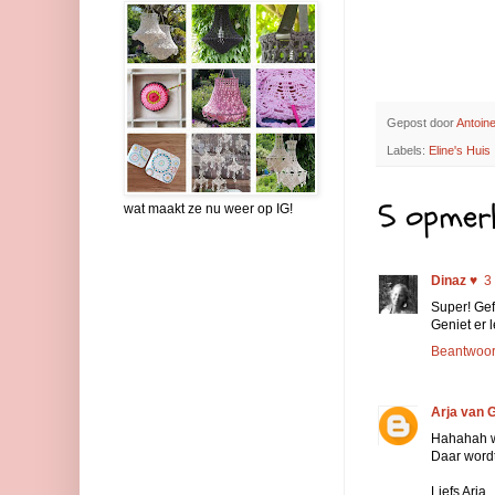
Gepost door
Antoine
Labels:
Eline's Huis
5 opmerk
wat maakt ze nu weer op IG!
Dinaz ♥
3
Super! Gefe
Geniet er 
Beantwoo
Arja van G
Hahahah w
Daar wordt 
Liefs Arja