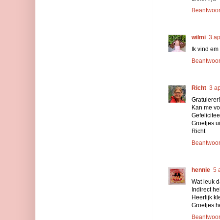
Beantwoo
wilmi
3 ap
Ik vind em
Beantwoo
Richt
3 a
Gratulerer!
Kan me voor
Gefelicite
Groetjes u
Richt
Beantwoo
hennie
5 
Wat leuk da
Indirect h
Heerlijk kl
Groetjes h
Beantwoo