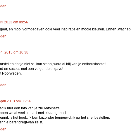
rden
ril 2013 om 09:56
 gaaf, en mooi vormgegeven ook! Veel inspiratie en mooie kleuren. Enneh..wat heb 
rden
pril 2013 om 10:38
stellen dat je niet stil kon staan, word al blij van je enthousiasme!
erd en succes met een volgende uitgave!
it Noorwegen,
rden
april 2013 om 06:54
t ik hier een foto van je zie Antoinette.
ebben we al veel contact met elkaar gehad.
eurrijk is het boek, ik ben bijzonder benieuwd, ik ga het snel bestellen.
ennie barendregt-van zelst.
rden