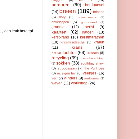
borduren
(90)
borduurwol
breien
(189)
(14)
brioche
(5)
doily
(3)
dromenvanger
(2)
enveloppen
(5)
gouddraad
(1)
grannies
(12)
herfst
(9)
jij een leuk beroep!
kaarten
(62)
katoen
(13)
kerstkrans
(16)
kerstmarathon
(10)
kralen
kraamcadeautje
(5)
krans
(67)
(11)
kroonluchter
(68)
kussen
(8)
recycling
(39)
russische sokken
sokken
(38)
southbay shawl
(1)
(3)
stropdassen
(7)
the Purl Bee
veertjes
(16)
(3)
uit eigen tuin
(8)
vlinders
(9)
verf
(7)
werkkamer
(2)
weven
(11)
workshop
(24)