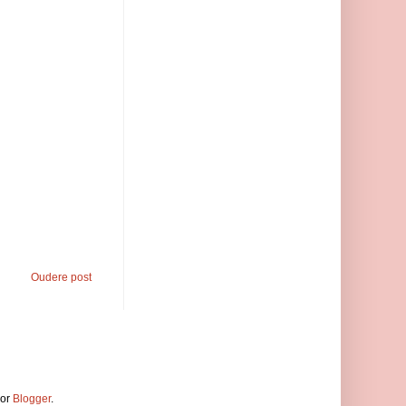
Oudere post
oor
Blogger
.